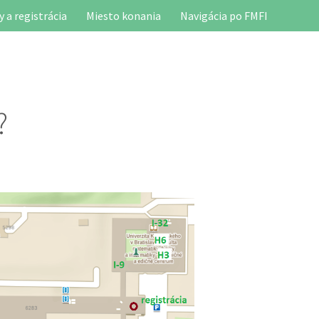
 a registrácia
Miesto konania
Navigácia po FMFI
?