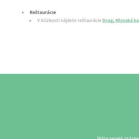
Reštaurácie
V blízkosti nájdete reštaurácie
Drag
,
Mlynská ko
Máte nejaké otázky