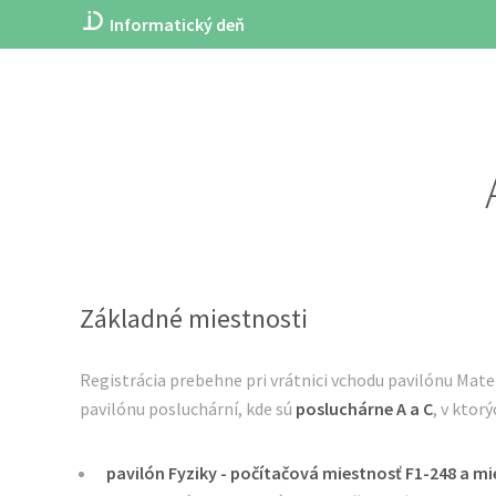
Informatický deň
Základné miestnosti
Registrácia prebehne pri vrátnici vchodu pavilónu Mate
pavilónu posluchární, kde sú
posluchárne A a C
, v ktor
pavilón Fyziky - počítačová miestnosť F1-248 a mi