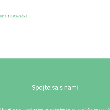
liba
a
Estévečka
.
Spojte sa s nami
? Napíšte nám mail na
informatickyden (at) gmail (dot) com
a radi 