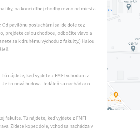
atiky, na konci dlhej chodby rovno od miesta
. Od pavilónu posluchární sa ide dole cez
o, prejdete celou chodbou, odbočíte vľavo a
anete sa k druhému východu z fakulty.) Halou
áleň.
 Tú nájdete, keď vyjdete z FMFI vchodom z
. Je to nová budova. Jedáleň sa nachádza o
j fakulte. Tú nájdete, keď vyjdete z FMFI
va. Zídete kopec dole, vchod sa nachádza v