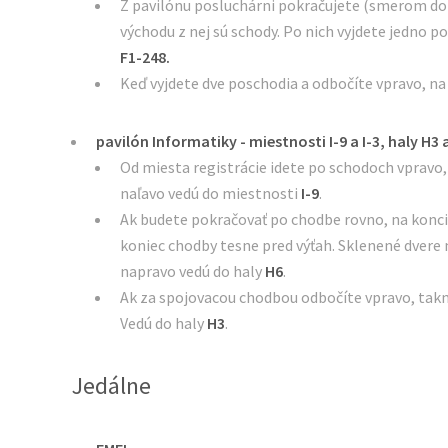
Z pavilónu posluchárni pokračujete (smerom do
východu z nej sú schody. Po nich vyjdete jedno p
F1-248.
Keď vyjdete dve poschodia a odbočíte vpravo, n
pavilón Informatiky - miestnosti I-9 a I-3, haly H3 
Od miesta registrácie idete po schodoch vpravo,
naľavo vedú do miestnosti
I-9
.
Ak budete pokračovať po chodbe rovno, na konci
koniec chodby tesne pred výťah. Sklenené dvere
napravo vedú do haly
H6
.
Ak za spojovacou chodbou odbočíte vpravo, takm
Vedú do haly
H3
.
Jedálne