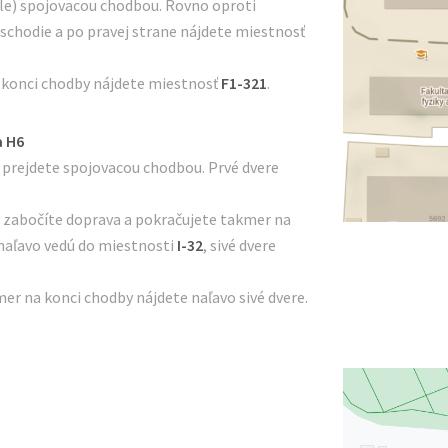
le) spojovacou chodbou. Rovno oproti
oschodie a po pravej strane nájdete miestnosť
a konci chodby nájdete miestnosť
F1-321
.
a H6
 prejdete spojovacou chodbou. Prvé dvere
 zabočíte doprava a pokračujete takmer na
 naľavo vedú do miestnosti
I-32
, sivé dvere
er na konci chodby nájdete naľavo sivé dvere.