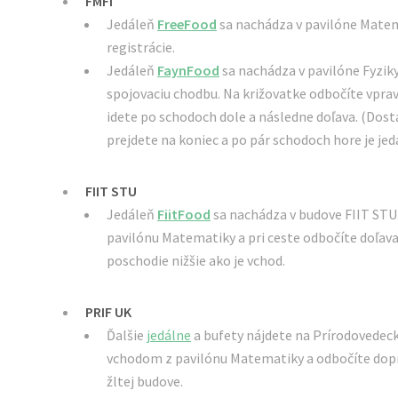
FMFI
Jedáleň
FreeFood
sa nachádza v pavilóne Matem
registrácie.
Jedáleň
FaynFood
sa nachádza v pavilóne Fyziky
spojovaciu chodbu. Na križovatke odbočíte vprav
idete po schodoch dole a následne doľava. (Dost
prejdete na koniec a po pár schodoch hore je jed
FIIT STU
Jedáleň
FiitFood
sa nachádza v budove FIIT STU.
pavilónu Matematiky a pri ceste odbočíte doľava
poschodie nižšie ako je vchod.
PRIF UK
Ďalšie
jedálne
a bufety nájdete na Prírodovedecke
vchodom z pavilónu Matematiky a odbočíte dopra
žltej budove.