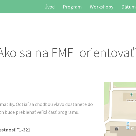
Úvod
Program
Workshopy
Dátumy
Ako sa na FMFI orientovať
matiky. Odtiaľ sa chodbou vľavo dostanete do
ých bude prebiehať veľká časť programu.
estnosť F1-321