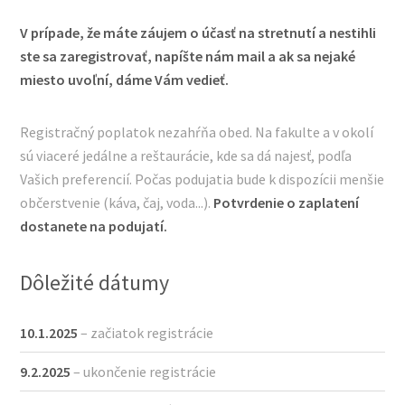
V prípade, že máte záujem o účasť na stretnutí a nestihli
ste sa zaregistrovať, napíšte nám mail a ak sa nejaké
miesto uvoľní, dáme Vám vedieť.
Registračný poplatok nezahŕňa obed. Na fakulte a v okolí
sú viaceré jedálne a reštaurácie, kde sa dá najesť, podľa
Vašich preferencií. Počas podujatia bude k dispozícii menšie
občerstvenie (káva, čaj, voda...).
Potvrdenie o zaplatení
dostanete na podujatí.
Dôležité dátumy
10.1.2025
– začiatok registrácie
9.2.2025
– ukončenie registrácie