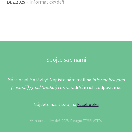
14.2.2025
– Informatický deň
Spojte sa s nami
Máte nejaké otázky? Napíšte nám mail na
informatickyden
(zavináč) gmail (bodka) com
a radi Vám ich zodpovieme.
Nájdete nás tiež aj na
Facebooku
© Informatický deň 2025. Design:
TEMPLATED
.