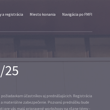
 a registrácia
Miesto konania
Navigácia po FMFI
4/25
i požiadavkam účastníkov aj prednášajúcich. Registrácia
) a materiálne zabezpečenie. Pozvanú prednášku bude
enti pre vás majú pripravené workshopy na rôzne témy -