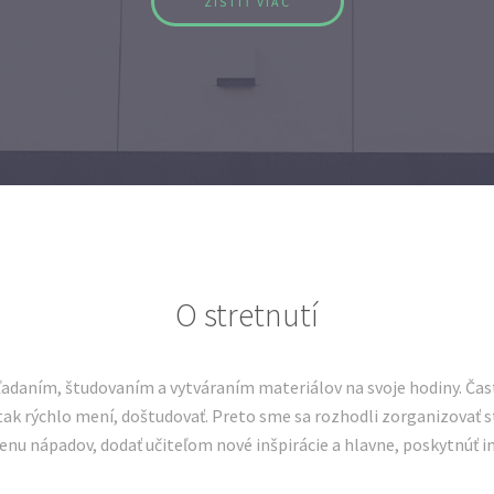
ZISTIŤ VIAC
O stretnutí
 hľadaním, študovaním a vytváraním materiálov na svoje hodiny. Ča
 tak rýchlo mení, doštudovať. Preto sme sa rozhodli zorganizovať s
enu nápadov, dodať učiteľom nové inšpirácie a hlavne, poskytnúť im