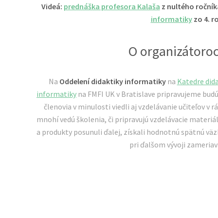
Videá:
prednáška profesora Kalaša
z nultého ročník
informatiky
zo 4. r
O organizátoro
Na
Oddelení didaktiky informatiky
na
Katedre dida
informatiky
na FMFI UK v Bratislave pripravujeme budúc
členovia v minulosti viedli aj vzdelávanie učiteľov v 
mnohí vedú školenia, či pripravujú vzdelávacie materiá
a produkty posunuli ďalej, získali hodnotnú spätnú väzbu
pri ďalšom vývoji zameriav