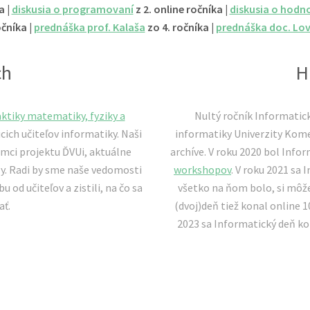
a |
diskusia o programovaní
z 2. online ročníka |
diskusia o hodn
očníka |
prednáška prof. Kalaša
zo 4. ročníka |
prednáška doc. Lo
ch
H
ktiky matematiky, fyziky a
Nultý ročník Informatic
ich učiteľov informatiky. Naši
informatiky Univerzity Kome
rámci projektu ĎVUi, aktuálne
archíve. V roku 2020 bol Info
ly. Radi by sme naše vedomosti
workshopov
. V roku 2021 sa 
 od učiteľov a zistili, na čo sa
všetko na ňom bolo, si môže
ať.
(dvoj)deň tiež konal online 1
2023 sa Informatický deň ko