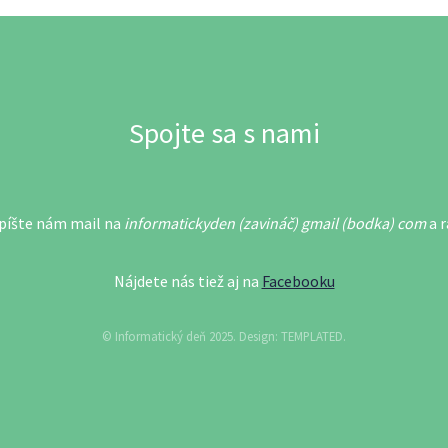
Spojte sa s nami
píšte nám mail na
informatickyden (zavináč) gmail (bodka) com
a r
Nájdete nás tiež aj na
Facebooku
© Informatický deň 2025. Design:
TEMPLATED
.