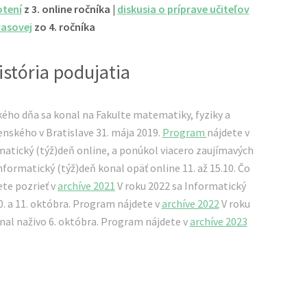
otení
z 3. online ročníka |
diskusia o príprave učiteľov
vasovej
zo 4. ročníka
istória podujatia
kého dňa sa konal na Fakulte matematiky, fyziky a
nského v Bratislave 31. mája 2019.
Program
nájdete v
rmatický (týž)deň online, a ponúkol viacero zaujímavých
Informatický (týž)deň konal opäť online 11. až 15.10. Čo
te pozrieť v
archíve 2021
V roku 2022 sa Informatický
0. a 11. októbra. Program nájdete v
archíve 2022
V roku
nal naživo 6. októbra. Program nájdete v
archíve 2023