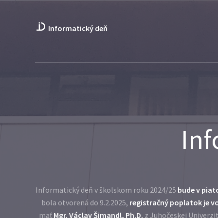
Informatický deň
Inf
Informatický deň v školskom roku 2024/25
bude v piat
bola otvorená do 9.2.2025,
registračný poplatok je v
mať
Mgr. Václav Šimandl, Ph.D.
z Juhočeskej Univerzit