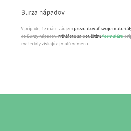
Burza nápadov
V prípade, že máte záujem
prezentovať svoje materiál
do Burzy nápadov.
Prihláste sa použitím
formuláru
prí
materiály získajú aj malú odmenu.