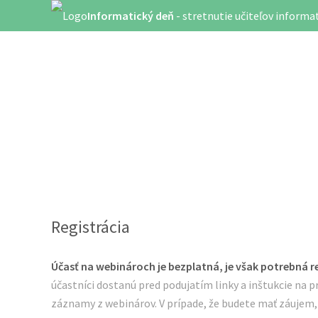
Informatický deň
- stretnutie učiteľov informa
Registrácia
Účasť na webinároch je bezplatná, je však potrebná re
účastníci dostanú pred podujatím linky a inštukcie na pr
záznamy z webinárov. V prípade, že budete mať záujem, 