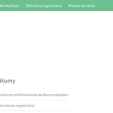
Workshopy
Dátumy a registrácia
Miesto konania
dátumy
ončenie prihlasovania do Burzy nápadov
končenie registrácie