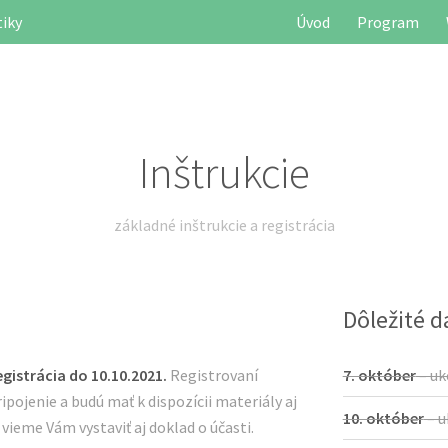
tiky
Úvod
Program
Inštrukcie
základné inštrukcie a registrácia
Dôležité 
gistrácia do 10.10.2021.
Registrovaní
7. október
– uk
ipojenie a budú mať k dispozícii materiály aj
10. október
– u
vieme Vám vystaviť aj doklad o účasti.