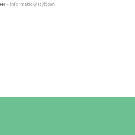
ber
– Informatický (týž)deň