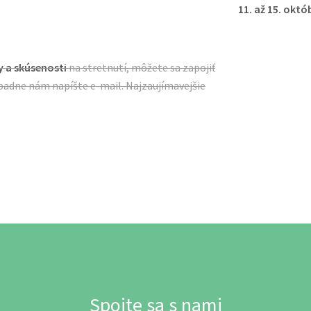
11. až 15. októ
y a skúsenosti
na stretnutí, môžete sa zapojiť
padne nám napíšte e-mail. Najzaujímavejšie
Spojte sa s nami